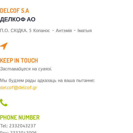
DELCOF S.A
ДЕЛКОФ АО
П.О.
СКІДКА.
5 Копанос - Антэмія - Іматыя
KEEP IN TOUCH
Заставайцеся
на
сувязі.
Мы
будзем
рады адказаць
на
ваша пытанне
:
delcof@delcof.gr
PHONE NUMBER
Tel: 2332043237
Fax: 2332043006