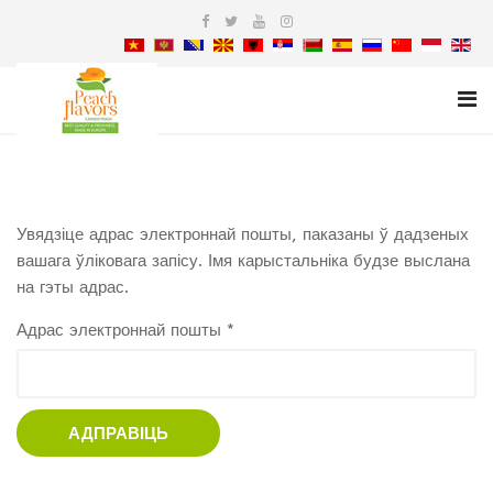
Увядзіце адрас электроннай пошты, паказаны ў дадзеных
вашага ўліковага запісу. Імя карыстальніка будзе выслана
на гэты адрас.
Адрас электроннай пошты
*
АДПРАВІЦЬ