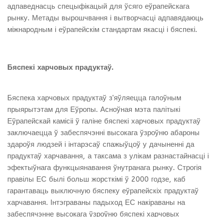
адпаведнасць спецыфікацый для ўсяго еўрапейскага
рынку. Метады вырошчвання і вытворчасці адпавядаюць
міжнародным і еўрапейскім стандартам якасці і бяспекі.
Бяспекі
харчовых
прадуктаў.
Бяспека харчовых прадуктаў з'яўляецца галоўным
прыярытэтам для Еўропы. Асноўная мэта палітыкі
Еўрапейскай камісіі ў галіне бяспекі харчовых прадуктаў
заключаецца ў забеспячэнні высокага ўзроўню абароны
здароўя людзей і інтарэсаў спажыўцоў у дачыненні да
прадуктаў харчавання, а таксама з улікам разнастайнасці і
эфектыўнага функцыянавання ўнутранага рынку. Строгія
правілы ЕС былі больш жорсткімі ў 2000 годзе, каб
гарантаваць выключную бяспеку еўрапейскіх прадуктаў
харчавання. Інтэграваны падыход ЕС накіраваны на
забеспячэнне высокага ўзроўню бяспекі харчовых