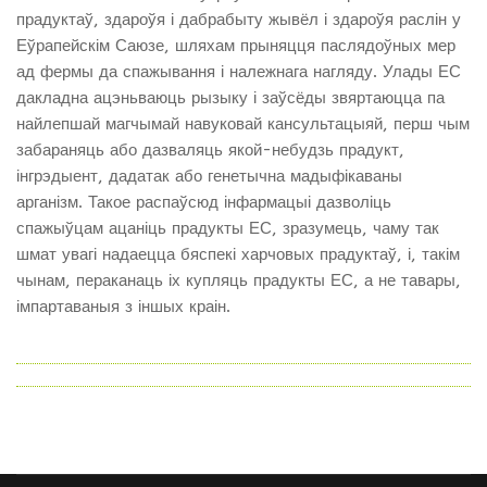
прадуктаў, здароўя і дабрабыту жывёл і здароўя раслін у
Еўрапейскім Саюзе, шляхам прыняцця паслядоўных мер
ад фермы да спажывання і належнага нагляду. Улады ЕС
дакладна ацэньваюць рызыку і заўсёды звяртаюцца па
найлепшай магчымай навуковай кансультацыяй, перш чым
забараняць або дазваляць якой-небудзь прадукт,
інгрэдыент, дадатак або генетычна мадыфікаваны
арганізм. Такое распаўсюд інфармацыі дазволіць
спажыўцам ацаніць прадукты ЕС, зразумець, чаму так
шмат увагі надаецца бяспекі харчовых прадуктаў, і, такім
чынам, пераканаць іх купляць прадукты ЕС, а не тавары,
імпартаваныя з іншых краін.