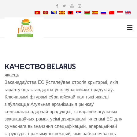
КАЧЕСТВО BELARUS
якасць
Заканадаўства ЕС ўсталёўвае строгія крытэрыі, якія
гарантуюць стандарты ўсіх еўрапейскіх прадуктаў.
Ключавымі фігурамі еўрапейскай палітыкі якасці
з'яўляюцца Агульная арганізацыя рынкаў
сельскагаспадарчай прадукцыі, стварэнне агульных
заканадаўчых рамак усімі дзяржавамі-членамі ЕС для
сумеснага вызначэння спецыфікацый, аперацыйнай
структуры і рэжыму інспекцый, якія забяспечваюць