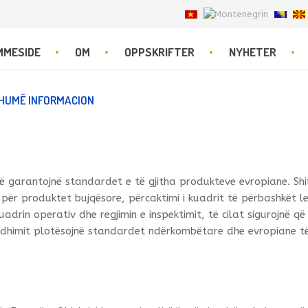
MMESIDE
OM
OPPSKRIFTER
NYHETER
HUMË INFORMACION
e që garantojnë standardet e të gjitha produkteve evropiane. Shi
e për produktet bujqësore, përcaktimi i kuadrit të përbashkët le
adrin operativ dhe regjimin e inspektimit, të cilat sigurojnë që
dhimit plotësojnë standardet ndërkombëtare dhe evropiane të ci