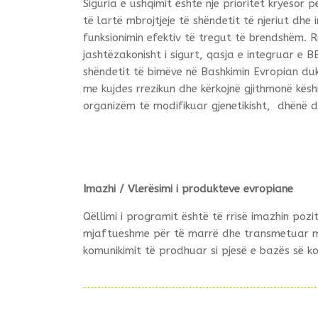
Siguria e ushqimit është një prioritet kryesor p
të lartë mbrojtjeje të shëndetit të njeriut dh
funksionimin efektiv të tregut të brendshëm. R
jashtëzakonisht i sigurt, qasja e integruar e B
shëndetit të bimëve në Bashkimin Evropian du
me kujdes rrezikun dhe kërkojnë gjithmonë kës
organizëm të modifikuar gjenetikisht, dhënë 
Imazhi / Vlerësimi i produkteve evropiane
Qëllimi i programit është të rrisë imazhin poz
mjaftueshme për të marrë dhe transmetuar mesa
komunikimit të prodhuar si pjesë e bazës së ko