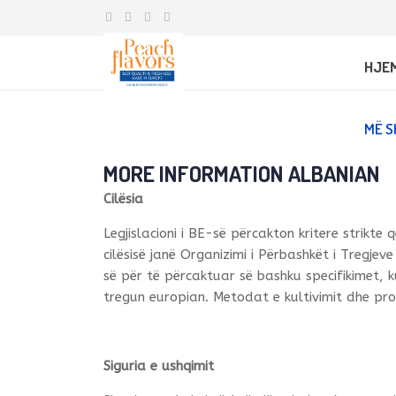
HJE
MË S
MORE INFORMATION ALBANIAN
Cilësia
Legjislacioni i BE-së përcakton kritere strikt
cilësisë janë Organizimi i Përbashkët i Tregjev
së për të përcaktuar së bashku specifikimet, ku
tregun europian. Metodat e kultivimit dhe pro
Siguria e ushqimit