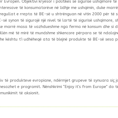
ër Evropën. Objektivi kryesor i politikës së sigurisë ushqimore të
e interesave të konsumatorëve në lidhje me ushqimin, duke marrë
regullat e rrepta të BE-së u shtrënguan në vitin 2000 për të s
E-së synon të sigurojë një nivel të lartë të sigurisë ushqimore,
ke marrë masa të vazhdueshme nga ferma në konsum dhe si duhe
hillën më të mirë të mundshme shkencore përpara se të ndalojnë
dhe kështu t'i udhëheqë ata të blejnë produkte të BE-së sesa 
itiv të produkteve evropiane, ndërmjet grupeve të synuara siç 
zhet e programit. Nënshkrimi "Enjoy it's from Europe" do të j
munikimit të aksionit.