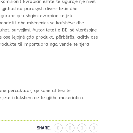
 Komisionit Evropian është të sigurojë një nivel
 gjithashtu parasysh diversitetin dhe
iguruar që ushqimi evropian të jetë
 shëndetit dhe mirëqenies së kafshëve dhe
t. survejimi. Autoritetet e BE-së vlerësojnë
 ose lejojnë çdo produkt, përbërës, aditiv ose
produkte të importuara nga vende të tjera.
janë përcaktuar, që kanë aftësi të
etë i dukshëm në të gjithë materialin e
SHARE: