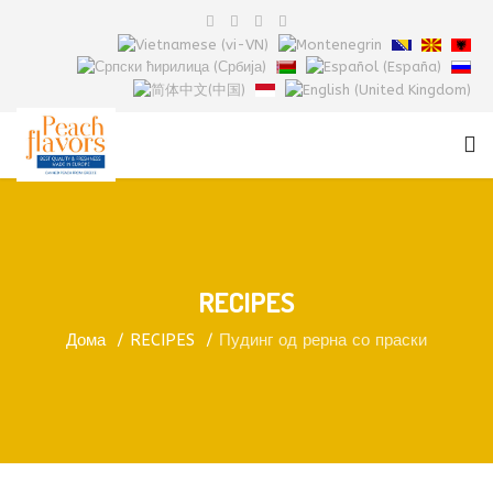
RECIPES
Дома
RECIPES
Пудинг од рерна со праски