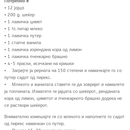
Потребнo e
• 12 jajцa
• 200 g. шеќер
• 1 лажичка цимет
• 1 ½ литар млеко
• 1 лажичка путер
• 1 стапче ванила
• 1 лажичка изрендана кора од лимон
• 1 лажичка пченкарно брашно
• 4-5 праски, исечкани на кришки
• Загрејте ја рерната на 150 степени и намачкајте гo со
путер садот од пирекс.
• Млекото и ванилата ставете ги да зовријат и намалете
ја топлината. Изматете ги јајцата со шеќерот, ренданата
кора од лимон, циметот и пченкарното брашно додека не
се раствори шеќерот.
Внимателно измешајте ги со млекото и наполнете го садот
од пирекс намачкан со путер.