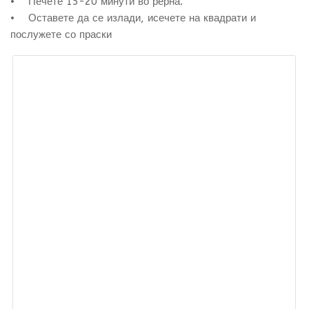
• Печете 15-20 минути во рерна.
• Оставете да се излади, исечете на квадрати и
послужете со праски