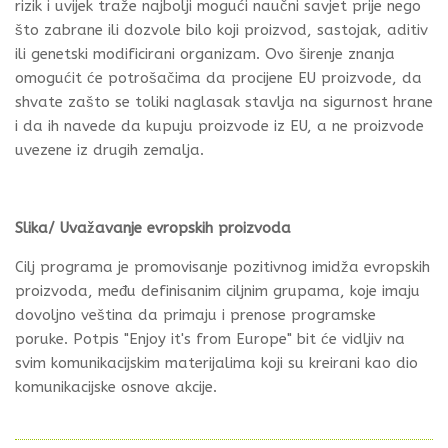
rizik i uvijek traže najbolji mogući naučni savjet prije nego
što zabrane ili dozvole bilo koji proizvod, sastojak, aditiv
ili genetski modificirani organizam. Ovo širenje znanja
omogućit će potrošačima da procijene EU proizvode, da
shvate zašto se toliki naglasak stavlja na sigurnost hrane
i da ih navede da kupuju proizvode iz EU, a ne proizvode
uvezene iz drugih zemalja.
Slika/ Uvažavanje evropskih proizvoda
Cilj programa je promovisanje pozitivnog imidža evropskih
proizvoda, među definisanim ciljnim grupama, koje imaju
dovoljno veština da primaju i prenose programske
poruke. Potpis "Enjoy it's from Europe" bit će vidljiv na
svim komunikacijskim materijalima koji su kreirani kao dio
komunikacijske osnove akcije.