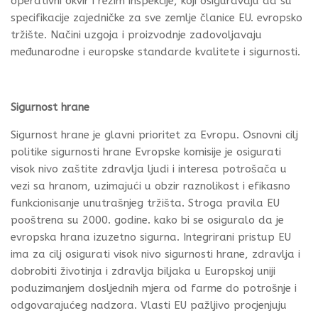
operativni okvir i režim inspekcije, koji osiguravaju da su
specifikacije zajedničke za sve zemlje članice EU. evropsko
tržište. Načini uzgoja i proizvodnje zadovoljavaju
međunarodne i europske standarde kvalitete i sigurnosti.
Sigurnost hrane
Sigurnost hrane je glavni prioritet za Evropu. Osnovni cilj
politike sigurnosti hrane Evropske komisije je osigurati
visok nivo zaštite zdravlja ljudi i interesa potrošača u
vezi sa hranom, uzimajući u obzir raznolikost i efikasno
funkcionisanje unutrašnjeg tržišta. Stroga pravila EU
pooštrena su 2000. godine. kako bi se osiguralo da je
evropska hrana izuzetno sigurna. Integrirani pristup EU
ima za cilj osigurati visok nivo sigurnosti hrane, zdravlja i
dobrobiti životinja i zdravlja biljaka u Europskoj uniji
poduzimanjem dosljednih mjera od farme do potrošnje i
odgovarajućeg nadzora. Vlasti EU pažljivo procjenjuju